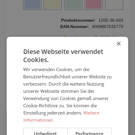
Produktnummer:
1205-36-003
EAN-Nummer:
4009867035770
Lieferzeit ca. 3 - 5 Werktage
×
Diese Webseite verwendet
Der Klassiker der Gummihosen von Suprima. Der Suprima
Cookies.
PVC-Slip 1205 in Schlupfform aus 100% Weichfolie ist in
den Größen 34 bis 60 erhältlich. Inkontinenz-Slip aus PVC
Wir verwenden Cookies, um die
ist kochfest und dient zur Verwendung mit großen Vor-
Benutzerfreundlichkeit unserer Website zu
Einlagen oder Windeln. Er eignet sich bei mittlerer bis
verbessern. Durch die weitere Nutzung
schwerer Inkontinenz. Alle bei Suprima verfügbaren Farben
sind bei uns wählbar.
unserer Webseite stimmen Sie der
Verwendung von Cookies gemäß unserer
Anzahl
Cookie-Richtlinie zu. Sie können die
Einstellung jederzeit ändern.
Weitere
In den Warenkorb
Informationen
Unbedingt
Performance