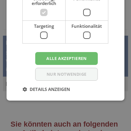
erforderlich
Targeting
Funktionalität
BESCHREIBUNG
Suprima PVC-Slip 1205 in Schlupfform aus 100%
ALLE AKZEPTIEREN
Weichfolie Der Suprima PVC-Slip 1205 in Schlupfform
ist eine bewährte Lösung…
Mehr
NUR NOTWENDIGE
BEWERTUNGEN
DETAILS ANZEIGEN
Sie könnten auch an folgenden