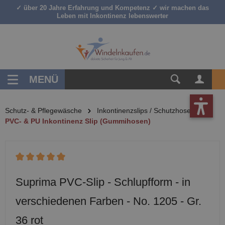
✓ über 20 Jahre Erfahrung und Kompetenz ✓ wir machen das
inhalt springen
Leben mit Inkontinenz lebenswerter
MENÜ
Schutz- & Pflegewäsche
Inkontinenzslips / Schutzhosen
PVC- & PU Inkontinenz Slip (Gummihosen)
Durchschnittliche Bewertung von 5 von 5 Sternen
Suprima PVC-Slip - Schlupfform - in
verschiedenen Farben - No. 1205 - Gr.
36 rot