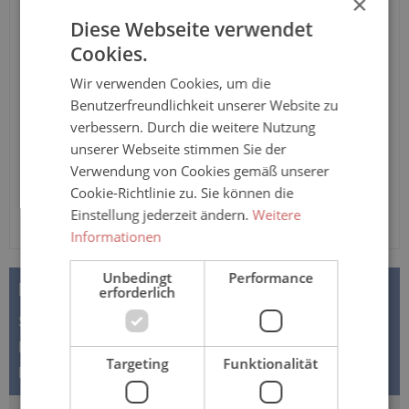
×
Tuttlingen" von Sanisana aus 100% Baumwolle mit
Knopfverschluss und langem Arm, in verschiedenen Farben
Diese Webseite verwendet
Cookies.
Anzahl
Wir verwenden Cookies, um die
Benutzerfreundlichkeit unserer Website zu
In den Warenkorb
verbessern. Durch die weitere Nutzung
unserer Webseite stimmen Sie der
Verwendung von Cookies gemäß unserer
Cookie-Richtlinie zu. Sie können die
Einstellung jederzeit ändern.
Weitere
Informationen
Unbedingt
Performance
BESCHREIBUNG
erforderlich
Sanisana Pflegehemd – JANUS – Langarm mit
Knopfleiste &amp; offenes Rückenteil in
Targeting
Funktionalität
Premiumqualität Das Pflegehemd in Premium…
Mehr